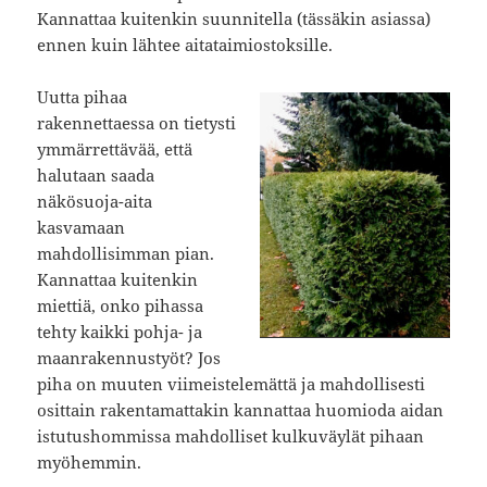
Kannattaa kuitenkin suunnitella (tässäkin asiassa)
ennen kuin lähtee aitataimiostoksille.
Uutta pihaa
rakennettaessa on tietysti
ymmärrettävää, että
halutaan saada
näkösuoja-aita
kasvamaan
mahdollisimman pian.
Kannattaa kuitenkin
miettiä, onko pihassa
tehty kaikki pohja- ja
maanrakennustyöt? Jos
piha on muuten viimeistelemättä ja mahdollisesti
osittain rakentamattakin kannattaa huomioda aidan
istutushommissa mahdolliset kulkuväylät pihaan
myöhemmin.