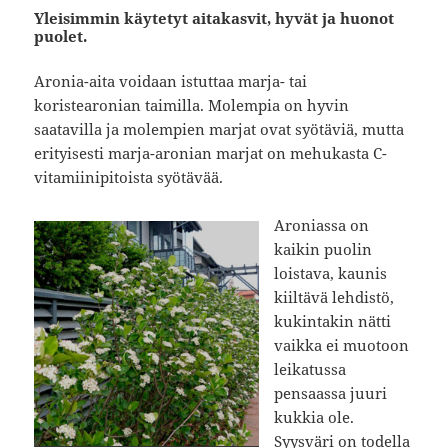
Yleisimmin käytetyt aitakasvit, hyvät ja huonot
puolet.
Aronia-aita voidaan istuttaa marja- tai
koristearonian taimilla. Molempia on hyvin
saatavilla ja molempien marjat ovat syötäviä, mutta
erityisesti marja-aronian marjat on mehukasta C-
vitamiinipitoista syötävää.
Aroniassa on
kaikin puolin
loistava, kaunis
kiiltävä lehdistö,
kukintakin nätti
vaikka ei muotoon
leikatussa
pensaassa juuri
kukkia ole.
Syysväri on todella