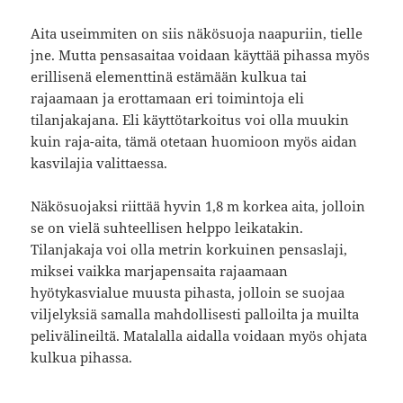
Aita useimmiten on siis näkösuoja naapuriin, tielle
jne. Mutta pensasaitaa voidaan käyttää pihassa myös
erillisenä elementtinä estämään kulkua tai
rajaamaan ja erottamaan eri toimintoja eli
tilanjakajana. Eli käyttötarkoitus voi olla muukin
kuin raja-aita, tämä otetaan huomioon myös aidan
kasvilajia valittaessa.
Näkösuojaksi riittää hyvin 1,8 m korkea aita, jolloin
se on vielä suhteellisen helppo leikatakin.
Tilanjakaja voi olla metrin korkuinen pensaslaji,
miksei vaikka marjapensaita rajaamaan
hyötykasvialue muusta pihasta, jolloin se suojaa
viljelyksiä samalla mahdollisesti palloilta ja muilta
pelivälineiltä. Matalalla aidalla voidaan myös ohjata
kulkua pihassa.