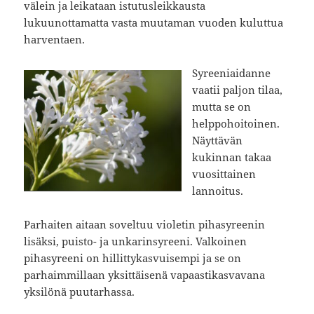
välein ja leikataan istutusleikkausta
lukuunottamatta vasta muutaman vuoden kuluttua
harventaen.
Syreeniaidanne
vaatii paljon tilaa,
mutta se on
helppohoitoinen.
Näyttävän
kukinnan takaa
vuosittainen
lannoitus.
Parhaiten aitaan soveltuu violetin pihasyreenin
lisäksi, puisto- ja unkarinsyreeni. Valkoinen
pihasyreeni on hillittykasvuisempi ja se on
parhaimmillaan yksittäisenä vapaastikasvavana
yksilönä puutarhassa.