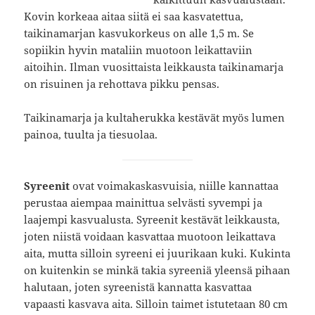
Kovin korkeaa aitaa siitä ei saa kasvatettua,
taikinamarjan kasvukorkeus on alle 1,5 m. Se
sopiikin hyvin mataliin muotoon leikattaviin
aitoihin. Ilman vuosittaista leikkausta taikinamarja
on risuinen ja rehottava pikku pensas.
Taikinamarja ja kultaherukka kestävät myös lumen
painoa, tuulta ja tiesuolaa.
Syreenit
ovat voimakaskasvuisia, niille kannattaa
perustaa aiempaa mainittua selvästi syvempi ja
laajempi kasvualusta. Syreenit kestävät leikkausta,
joten niistä voidaan kasvattaa muotoon leikattava
aita, mutta silloin syreeni ei juurikaan kuki. Kukinta
on kuitenkin se minkä takia syreeniä yleensä pihaan
halutaan, joten syreenistä kannatta kasvattaa
vapaasti kasvava aita. Silloin taimet istutetaan 80 cm