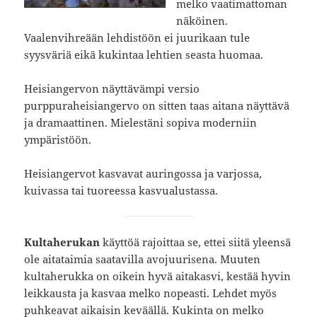
melko vaatimattoman
näköinen.
Vaalenvihreään lehdistöön ei juurikaan tule
syysväriä eikä kukintaa lehtien seasta huomaa.
Heisiangervon näyttävämpi versio
purppuraheisiangervo on sitten taas aitana näyttävä
ja dramaattinen. Mielestäni sopiva moderniin
ympäristöön.
Heisiangervot kasvavat auringossa ja varjossa,
kuivassa tai tuoreessa kasvualustassa.
Kultaherukan
käyttöä rajoittaa se, ettei siitä yleensä
ole aitataimia saatavilla avojuurisena. Muuten
kultaherukka on oikein hyvä aitakasvi, kestää hyvin
leikkausta ja kasvaa melko nopeasti. Lehdet myös
puhkeavat aikaisin keväällä. Kukinta on melko