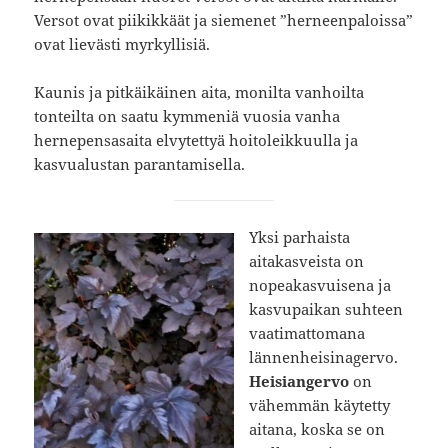
Versot ovat piikikkäät ja siemenet ”herneenpaloissa”
ovat lievästi myrkyllisiä.
Kaunis ja pitkäikäinen aita, monilta vanhoilta
tonteilta on saatu kymmeniä vuosia vanha
hernepensasaita elvytettyä hoitoleikkuulla ja
kasvualustan parantamisella.
Yksi parhaista
aitakasveista on
nopeakasvuisena ja
kasvupaikan suhteen
vaatimattomana
lännenheisinagervo.
Heisiangervo
on
vähemmän käytetty
aitana, koska se on