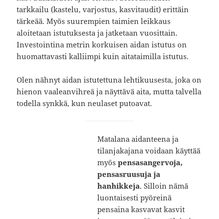
tarkkailu (kastelu, varjostus, kasvitaudit) erittäin
tärkeää. Myös suurempien taimien leikkaus
aloitetaan istutuksesta ja jatketaan vuosittain.
Investointina metrin korkuisen aidan istutus on
huomattavasti kalliimpi kuin aitataimilla istutus.
Olen nähnyt aidan istutettuna lehtikuusesta, joka on
hienon vaaleanvihreä ja näyttävä aita, mutta talvella
todella synkkä, kun neulaset putoavat.
Matalana aidanteena ja
tilanjakajana voidaan käyttää
myös
pensasangervoja,
pensasruusuja ja
hanhikkeja
. Silloin nämä
luontaisesti pyöreinä
pensaina kasvavat kasvit