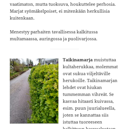
vaatimaton, mutta tuoksuva, houkuttelee perhosia.
Marjat syömäkelpoiset, ei mitenkään herkullisia
kuitenkaan.
Menestyy parhaiten tavallisessa kalkitussa
multamaassa, auringossa ja puolivarjossa.
Taikinamarja
muistuttaa
kultaherukkaa, molemmat
ovat sukua viljeltäville
herukoille. Taikinamarjan
lehdet ovat hiukan
tummemman vihreät. Se
kasvaa hitaasti kuivassa,
esim. puun juurialueella,
joten se kannattaa siis
istuttaa tuoreeseen
kalkittuun kasvualustaan.