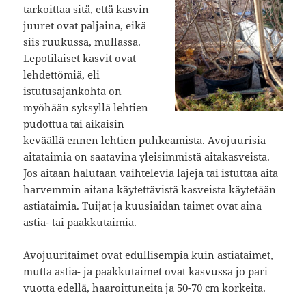
tarkoittaa sitä, että kasvin
juuret ovat paljaina, eikä
siis ruukussa, mullassa.
Lepotilaiset kasvit ovat
lehdettömiä, eli
istutusajankohta on
myöhään syksyllä lehtien
pudottua tai aikaisin
keväällä ennen lehtien puhkeamista. Avojuurisia
aitataimia on saatavina yleisimmistä aitakasveista.
Jos aitaan halutaan vaihtelevia lajeja tai istuttaa aita
harvemmin aitana käytettävistä kasveista käytetään
astiataimia. Tuijat ja kuusiaidan taimet ovat aina
astia- tai paakkutaimia.
Avojuuritaimet ovat edullisempia kuin astiataimet,
mutta astia- ja paakkutaimet ovat kasvussa jo pari
vuotta edellä, haaroittuneita ja 50-70 cm korkeita.