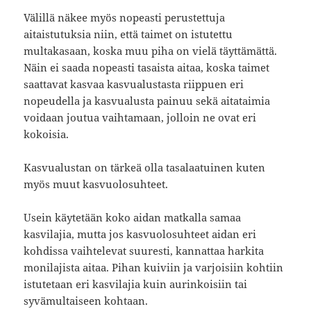
Välillä näkee myös nopeasti perustettuja
aitaistutuksia niin, että taimet on istutettu
multakasaan, koska muu piha on vielä täyttämättä.
Näin ei saada nopeasti tasaista aitaa, koska taimet
saattavat kasvaa kasvualustasta riippuen eri
nopeudella ja kasvualusta painuu sekä aitataimia
voidaan joutua vaihtamaan, jolloin ne ovat eri
kokoisia.
Kasvualustan on tärkeä olla tasalaatuinen kuten
myös muut kasvuolosuhteet.
Usein käytetään koko aidan matkalla samaa
kasvilajia, mutta jos kasvuolosuhteet aidan eri
kohdissa vaihtelevat suuresti, kannattaa harkita
monilajista aitaa. Pihan kuiviin ja varjoisiin kohtiin
istutetaan eri kasvilajia kuin aurinkoisiin tai
syvämultaiseen kohtaan.