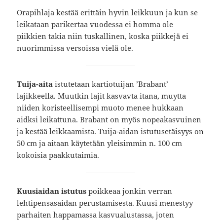
Orapihlaja kestää erittäin hyvin leikkuun ja kun se
leikataan parikertaa vuodessa ei homma ole
piikkien takia niin tuskallinen, koska piikkejä ei
nuorimmissa versoissa vielä ole.
Tuija-aita
istutetaan kartiotuijan ’Brabant’
lajikkeella. Muutkin lajit kasvavta itana, muytta
niiden koristeellisempi muoto menee hukkaan
aidksi leikattuna. Brabant on myös nopeakasvuinen
ja kestää leikkaamista. Tuija-aidan istutusetäisyys on
50 cm ja aitaan käytetään yleisimmin n. 100 cm
kokoisia paakkutaimia.
Kuusiaidan istutus
poikkeaa jonkin verran
lehtipensasaidan perustamisesta. Kuusi menestyy
parhaiten happamassa kasvualustassa, joten