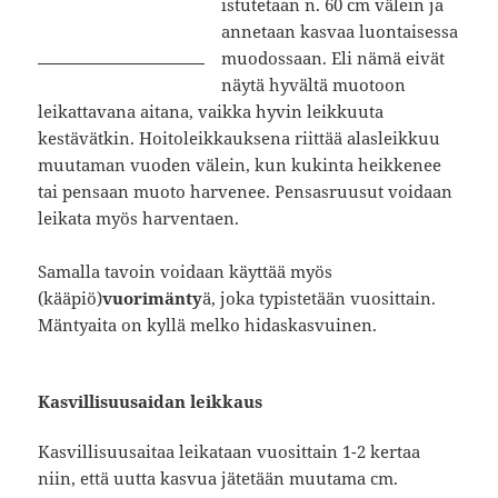
istutetaan n. 60 cm välein ja
annetaan kasvaa luontaisessa
muodossaan. Eli nämä eivät
näytä hyvältä muotoon
leikattavana aitana, vaikka hyvin leikkuuta
kestävätkin. Hoitoleikkauksena riittää alasleikkuu
muutaman vuoden välein, kun kukinta heikkenee
tai pensaan muoto harvenee. Pensasruusut voidaan
leikata myös harventaen.
Samalla tavoin voidaan käyttää myös
(kääpiö)
vuorimänty
ä, joka typistetään vuosittain.
Mäntyaita on kyllä melko hidaskasvuinen.
Kasvillisuusaidan leikkaus
Kasvillisuusaitaa leikataan vuosittain 1-2 kertaa
niin, että uutta kasvua jätetään muutama cm.