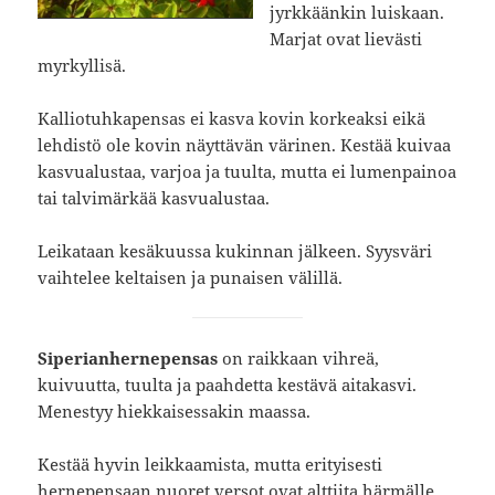
jyrkkäänkin luiskaan.
Marjat ovat lievästi
myrkyllisä.
Kalliotuhkapensas ei kasva kovin korkeaksi eikä
lehdistö ole kovin näyttävän värinen. Kestää kuivaa
kasvualustaa, varjoa ja tuulta, mutta ei lumenpainoa
tai talvimärkää kasvualustaa.
Leikataan kesäkuussa kukinnan jälkeen. Syysväri
vaihtelee keltaisen ja punaisen välillä.
Siperianhernepensas
on raikkaan vihreä,
kuivuutta, tuulta ja paahdetta kestävä aitakasvi.
Menestyy hiekkaisessakin maassa.
Kestää hyvin leikkaamista, mutta erityisesti
hernepensaan nuoret versot ovat alttiita härmälle.