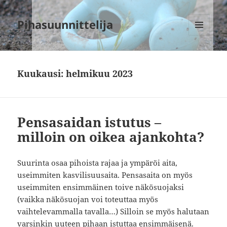
Pihasuunnittelija
VALIKKO
JA
VIMPAIMET
Kuukausi:
helmikuu 2023
Pensasaidan istutus –
milloin on oikea ajankohta?
Suurinta osaa pihoista rajaa ja ympäröi aita,
useimmiten kasvilisuusaita. Pensasaita on myös
useimmiten ensimmäinen toive näkösuojaksi
(vaikka näkösuojan voi toteuttaa myös
vaihtelevammalla tavalla…) Silloin se myös halutaan
varsinkin uuteen pihaan istuttaa ensimmäisenä.