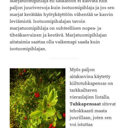
Marjatuomipihlaja eli saskatoon ei kasvata niin
paljon juuriversoja kuin isotuomipihlaja ja jos sen
marjat kerätään hyötykäyttöön vähentää se kasvin
leviämistä. Isotuomipihalajan tavoin
marjatuomipihlaja on suhteellisen nopea- ja
tiheäkasvuinen ja kestävä. Marjatuomipihlajan
aitataimia saattaa olla vaikemapi saada kuin
isotuomipihlajan.
Myös paljon
aitakasvina käytetty
kiiltotuhkapensas on
tarkkailtaven
vieraslajien listalla.
Tuhkapensaat
sitovat
tehokkaasti maata
juurillaan, joten sen
voi istuttaa