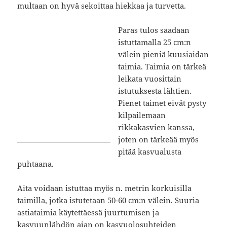
multaan on hyvä sekoittaa hiekkaa ja turvetta.
Paras tulos saadaan
istuttamalla 25 cm:n
välein pieniä kuusiaidan
taimia. Taimia on tärkeä
leikata vuosittain
istutuksesta lähtien.
Pienet taimet eivät pysty
kilpailemaan
rikkakasvien kanssa,
joten on tärkeää myös
pitää kasvualusta
puhtaana.
Aita voidaan istuttaa myös n. metrin korkuisilla
taimilla, jotka istutetaan 50-60 cm:n välein. Suuria
astiataimia käytettäessä juurtumisen ja
kasvuunlähdön ajan on kasvuolosuhteiden