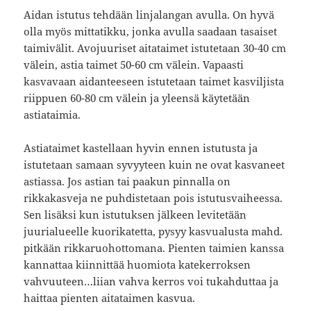
Aidan istutus tehdään linjalangan avulla. On hyvä
olla myös mittatikku, jonka avulla saadaan tasaiset
taimivälit. Avojuuriset aitataimet istutetaan 30-40 cm
välein, astia taimet 50-60 cm välein. Vapaasti
kasvavaan aidanteeseen istutetaan taimet kasviljista
riippuen 60-80 cm välein ja yleensä käytetään
astiataimia.
Astiataimet kastellaan hyvin ennen istutusta ja
istutetaan samaan syvyyteen kuin ne ovat kasvaneet
astiassa. Jos astian tai paakun pinnalla on
rikkakasveja ne puhdistetaan pois istutusvaiheessa.
Sen lisäksi kun istutuksen jälkeen levitetään
juurialueelle kuorikatetta, pysyy kasvualusta mahd.
pitkään rikkaruohottomana. Pienten taimien kanssa
kannattaa kiinnittää huomiota katekerroksen
vahvuuteen…liian vahva kerros voi tukahduttaa ja
haittaa pienten aitataimen kasvua.