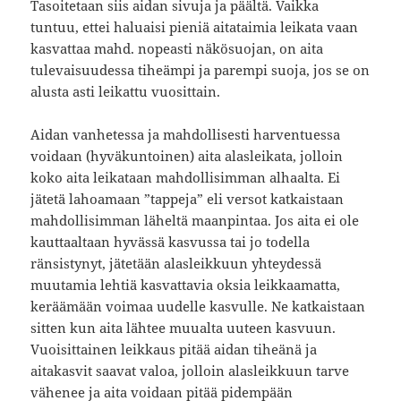
Tasoitetaan siis aidan sivuja ja päältä. Vaikka
tuntuu, ettei haluaisi pieniä aitataimia leikata vaan
kasvattaa mahd. nopeasti näkösuojan, on aita
tulevaisuudessa tiheämpi ja parempi suoja, jos se on
alusta asti leikattu vuosittain.
Aidan vanhetessa ja mahdollisesti harventuessa
voidaan (hyväkuntoinen) aita alasleikata, jolloin
koko aita leikataan mahdollisimman alhaalta. Ei
jätetä lahoamaan ”tappeja” eli versot katkaistaan
mahdollisimman läheltä maanpintaa. Jos aita ei ole
kauttaaltaan hyvässä kasvussa tai jo todella
ränsistynyt, jätetään alasleikkuun yhteydessä
muutamia lehtiä kasvattavia oksia leikkaamatta,
keräämään voimaa uudelle kasvulle. Ne katkaistaan
sitten kun aita lähtee muualta uuteen kasvuun.
Vuoisittainen leikkaus pitää aidan tiheänä ja
aitakasvit saavat valoa, jolloin alasleikkuun tarve
vähenee ja aita voidaan pitää pidempään