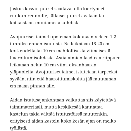
Joskus kasvin juuret saattavat olla kiertyneet
ruukun reunoille, tällaiset juuret avataan tai
katkaistaan muutamista kohdista.
Avojuuriset taimet upotetaan kokonaan veteen 1-2
tunniksi ennen istutusta. Ne leikataan 15-20 cm
korkeudelta tai 10 cm mahdollisesta viimeisestä
haaroittumisohdasta. Astiataimien laadusta riippuen
leikataan nekin 10 cm viim. oksanhaaran
yläpuolelta. Avojuuriset taimet istutetaan tarpeeksi
syvään, niin että haaroittumiskohta jää muutaman
cm maan pinnan alle.
Aidan istutusajankohtaan vaikuttaa siis käytettävä
taimimateriaali, mutta keskikesää kannattaa
kastelun takia välttää istutustöissä muutenkin,
erityisesti aidan kastelu koko kesän ajan on melko
työlästä.