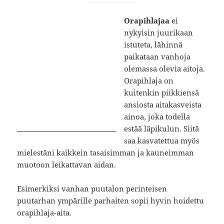
Orapihlajaa
ei
nykyisin juurikaan
istuteta, lähinnä
paikataan vanhoja
olemassa olevia aitoja.
Orapihlaja on
kuitenkin piikkiensä
ansiosta aitakasveista
ainoa, joka todella
estää läpikulun. Siitä
saa kasvatettua myös
mielestäni kaikkein tasaisimman ja kauneimman
muotoon leikattavan aidan.
Esimerkiksi vanhan puutalon perinteisen
puutarhan ympärille parhaiten sopii hyvin hoidettu
orapihlaja-aita.