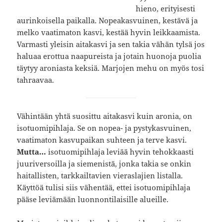
hieno, erityisesti
aurinkoisella paikalla. Nopeakasvuinen, kestävä ja
melko vaatimaton kasvi, kestää hyvin leikkaamista.
Varmasti yleisin aitakasvi ja sen takia vähän tylsä jos
haluaa erottua naapureista ja jotain huonoja puolia
täytyy aroniasta keksiä. Marjojen mehu on myös tosi
tahraavaa.
Vähintään yhtä suosittu aitakasvi kuin aronia, on
isotuomipihlaja. Se on nopea- ja pystykasvuinen,
vaatimaton kasvupaikan suhteen ja terve kasvi.
Mutta…
isotuomipihlaja leviää hyvin tehokkaasti
juuriversoilla ja siemenistä, jonka takia se onkin
haitallisten, tarkkailtavien vieraslajien listalla.
Käyttöä tulisi siis vähentää, ettei isotuomipihlaja
pääse leviämään luonnontilaisille alueille.