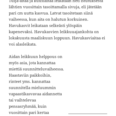
Tuija-aitaa ja kuusiaitaa leikataan heti istutuksesta
lähtien vuosittain tasoittamalla sivuja, eli jätetään
pari cm uutta kasvua. Latvat tasoitetaan siinä
vaiheessa, kun aita on halutun korkuinen.
Havukasvit leikataan selkeästi ylöspäin
kapenevaksi. Havukasvien leikkuuajankohta on
lokakuusta maaliskuun loppuun. Havukasviaitaa ei
voi alasleikata.
Aidan leikkuun helppous on
myös asia, jota kannattaa
miettiä suunnitteluvaiheessa.
Haastaviin paikkoihin,
rinteet yms. kannattaa
suunnitella mieluummin
vapaastikasvavaa aidannetta
tai vaihtelevaa
pensasryhmää, kuin
vuosittain pari kertaa