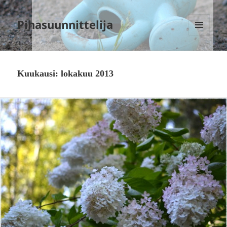
Pihasuunnittelija
VALIKKO
JA
VIMPAIMET
Kuukausi:
lokakuu 2013