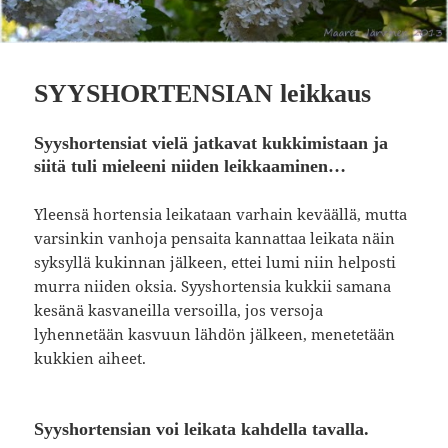
SYYSHORTENSIAN leikkaus
Syyshortensiat vielä jatkavat kukkimistaan ja
siitä tuli mieleeni niiden leikkaaminen…
Yleensä hortensia leikataan varhain keväällä, mutta
varsinkin vanhoja pensaita kannattaa leikata näin
syksyllä kukinnan jälkeen, ettei lumi niin helposti
murra niiden oksia. Syyshortensia kukkii samana
kesänä kasvaneilla versoilla, jos versoja
lyhennetään kasvuun lähdön jälkeen, menetetään
kukkien aiheet.
Syyshortensian voi leikata kahdella tavalla.