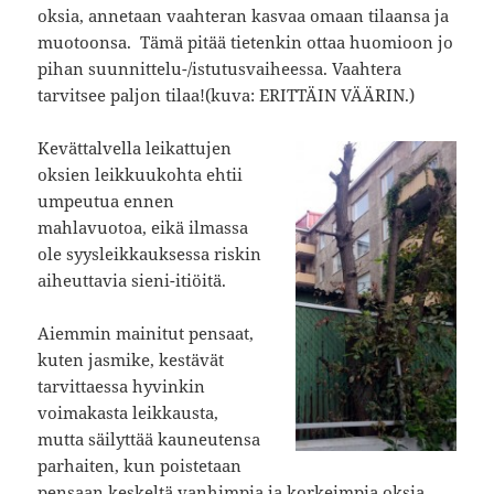
oksia, annetaan vaahteran kasvaa omaan tilaansa ja
muotoonsa. Tämä pitää tietenkin ottaa huomioon jo
pihan suunnittelu-/istutusvaiheessa. Vaahtera
tarvitsee paljon tilaa!(kuva: ERITTÄIN VÄÄRIN.)
Kevättalvella leikattujen
oksien leikkuukohta ehtii
umpeutua ennen
mahlavuotoa, eikä ilmassa
ole syysleikkauksessa riskin
aiheuttavia sieni-itiöitä.
Aiemmin mainitut pensaat,
kuten jasmike, kestävät
tarvittaessa hyvinkin
voimakasta leikkausta,
mutta säilyttää kauneutensa
parhaiten, kun poistetaan
pensaan keskeltä vanhimpia ja korkeimpia oksia