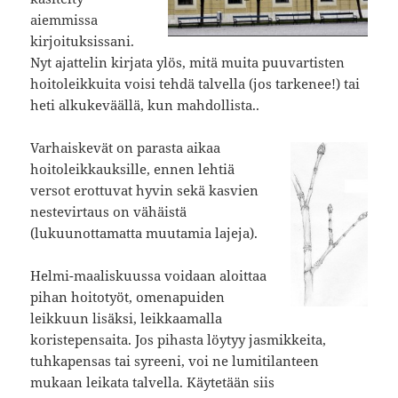
aiemmissa
kirjoituksissani.
Nyt ajattelin kirjata ylös, mitä muita puuvartisten
hoitoleikkuita voisi tehdä talvella (jos tarkenee!) tai
heti alkukeväällä, kun mahdollista..
Varhaiskevät on parasta aikaa
hoitoleikkauksille, ennen lehtiä
versot erottuvat hyvin sekä kasvien
nestevirtaus on vähäistä
(lukuunottamatta muutamia lajeja).
Helmi-maaliskuussa voidaan aloittaa
pihan hoitotyöt, omenapuiden
leikkuun lisäksi, leikkaamalla
koristepensaita. Jos pihasta löytyy jasmikkeita,
tuhkapensas tai syreeni, voi ne lumitilanteen
mukaan leikata talvella. Käytetään siis