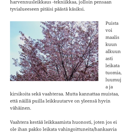
harvennusleikkaus -tekniikkaa, jolloin pensaan
tyvialueeseen pitäisi päästä käsiksi.
Puista
voi
maalis
kuun
alkuun
asti
leikata
tuomia,
luumuj
a ja
kirsikoita sekä vaahteraa. Mutta kannattaa muistaa,
että näillä puilla leikkuutarve on yleensä hyvin
vähäinen.
Vaahtera kestää leikkaamista huonosti, joten jos ei
ole ihan pakko leikata vahingoittuneita/hankaavia