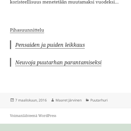
koristeellisuus menetetään muutamaksi vuodeksi…
Pihasuunnittelu
Pensaiden ja puiden leikkaus
Neuvoja puutarhan parantamiseksi
Julkaistu
Kirjoittaja
Kategoriat
7 maaliskuun, 2016
Maaret Järvinen
Puutarhuri
Voimanlähteenä WordPress