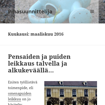
Pihasuunnittelija
VALIKKO
JA
VIMPAIMET
Kuukausi:
maaliskuu 2016
Pensaiden ja puiden
leikkaus talvella ja
alkukeväällä…
Eniten työllistävä
toimenpide, eli
omenapuiden
leikkuu
on jo
käsitelty