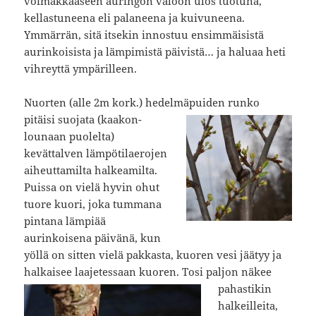
voimakkaaseen auringon valoon ulos tuotuna,
kellastuneena eli palaneena ja kuivuneena.
Ymmärrän, sitä itsekin innostuu ensimmäisistä
aurinkoisista ja lämpimistä päivistä… ja haluaa heti
vihreyttä ympärilleen.
Nuorten (alle 2m kork.) hedelmäpuiden runko
pitäisi suojata
(kaakon-
lounaan puolelta)
kevättalven lämpötilaerojen
aiheuttamilta halkeamilta.
Puissa on vielä hyvin ohut
tuore kuori, joka tummana
pintana lämpiää
aurinkoisena päivänä, kun
yöllä on sitten vielä pakkasta, kuoren vesi jäätyy ja
halkaisee laajetessaan
kuoren. Tosi paljon näkee
pahastikin
halkeilleita,