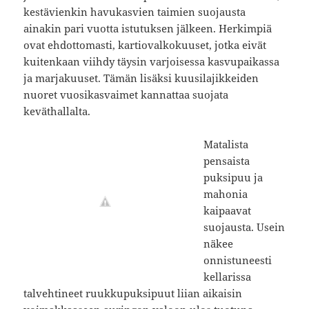
kestävienkin havukasvien taimien suojausta
ainakin pari vuotta istutuksen jälkeen. Herkimpiä
ovat ehdottomasti, kartiovalkokuuset, jotka eivät
kuitenkaan viihdy täysin varjoisessa kasvupaikassa
ja marjakuuset. Tämän lisäksi kuusilajikkeiden
nuoret vuosikasvaimet kannattaa suojata
keväthallalta.
Matalista
pensaista
puksipuu ja
mahonia
kaipaavat
suojausta. Usein
näkee
onnistuneesti
kellarissa
talvehtineet ruukkupuksipuut liian aikaisin