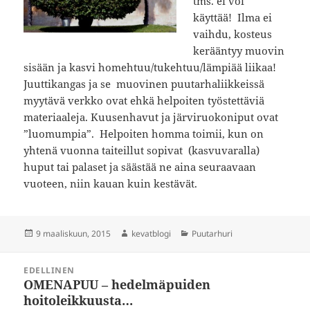
tms. ei voi
käyttää! Ilma ei
vaihdu, kosteus
kerääntyy muovin
sisään ja kasvi homehtuu/tukehtuu/lämpiää liikaa!
Juuttikangas ja se muovinen puutarhaliikkeissä
myytävä verkko ovat ehkä helpoiten työstettäviä
materiaaleja. Kuusenhavut ja järviruokoniput ovat
”luomumpia”. Helpoiten homma toimii, kun on
yhtenä vuonna taiteillut sopivat (kasvuvaralla)
huput tai palaset ja säästää ne aina seuraavaan
vuoteen, niin kauan kuin kestävät.
Julkaistu
Kirjoittaja
Kategoriat
9 maaliskuun, 2015
kevatblogi
Puutarhuri
Artikkelien
EDELLINEN
selaus
OMENAPUU – hedelmäpuiden
Edellinen
hoitoleikkuusta…
artikkeli: