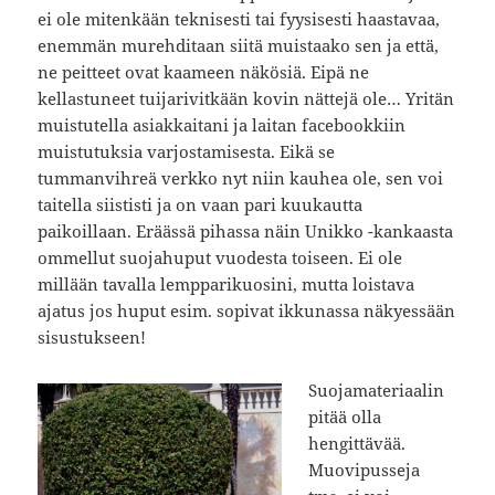
ei ole mitenkään teknisesti tai fyysisesti haastavaa,
enemmän murehditaan siitä muistaako sen ja että,
ne peitteet ovat kaameen näkösiä. Eipä ne
kellastuneet tuijarivitkään kovin nättejä ole… Yritän
muistutella asiakkaitani ja laitan facebookkiin
muistutuksia varjostamisesta. Eikä se
tummanvihreä verkko nyt niin kauhea ole, sen voi
taitella siististi ja on vaan pari kuukautta
paikoillaan. Eräässä pihassa näin Unikko -kankaasta
ommellut suojahuput vuodesta toiseen. Ei ole
millään tavalla lempparikuosini, mutta loistava
ajatus jos huput esim. sopivat ikkunassa näkyessään
sisustukseen!
Suojamateriaalin
pitää olla
hengittävää.
Muovipusseja