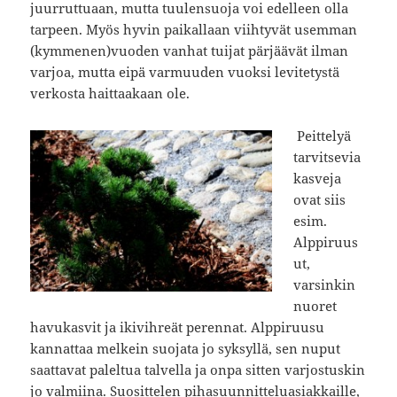
juurruttuaan, mutta tuulensuoja voi edelleen olla
tarpeen. Myös hyvin paikallaan viihtyvät usemman
(kymmenen)vuoden vanhat tuijat pärjäävät ilman
varjoa, mutta eipä varmuuden vuoksi levitetystä
verkosta haittaakaan ole.
Peittelyä
tarvitsevia
kasveja
ovat siis
esim.
Alppiruus
ut,
varsinkin
nuoret
havukasvit ja ikivihreät perennat. Alppiruusu
kannattaa melkein suojata jo syksyllä, sen nuput
saattavat paleltua talvella ja onpa sitten varjostuskin
jo valmiina. Suosittelen pihasuunnitteluasiakkaille,