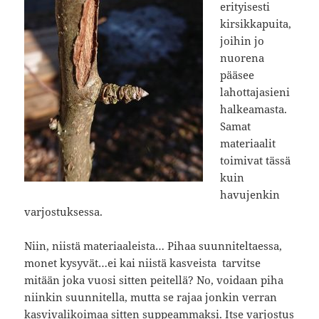
erityisesti
kirsikkapuita,
joihin jo
nuorena
pääsee
lahottajasieni
halkeamasta.
Samat
materiaalit
toimivat tässä
kuin
havujenkin
varjostuksessa.
Niin, niistä materiaaleista… Pihaa suunniteltaessa,
monet kysyvät…ei kai niistä kasveista tarvitse
mitään joka vuosi sitten peitellä? No, voidaan piha
niinkin suunnitella, mutta se rajaa jonkin verran
kasvivalikoimaa sitten suppeammaksi. Itse varjostus