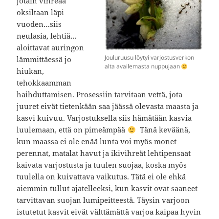
jotain vihreää
oksiltaan läpi
vuoden…siis
neulasia, lehtiä…
aloittavat auringon
Jouluruusu löytyi varjostusverkon
lämmittäessä jo
alta availemasta nuppujaan
hiukan,
tehokkaamman
haihduttamisen. Prosessiin tarvitaan vettä, jota
juuret eivät tietenkään saa jäässä olevasta maasta ja
kasvi kuivuu. Varjostuksella siis hämätään kasvia
luulemaan, että on pimeämpää
Tänä keväänä,
kun maassa ei ole enää lunta voi myös monet
perennat, matalat havut ja ikivihreät lehtipensaat
kaivata varjostusta ja tuulen suojaa, koska myös
tuulella on kuivattava vaikutus. Tätä ei ole ehkä
aiemmin tullut ajatelleeksi, kun kasvit ovat saaneet
tarvittavan suojan lumipeitteestä. Täysin varjoon
istutetut kasvit eivät välttämättä varjoa kaipaa hyvin