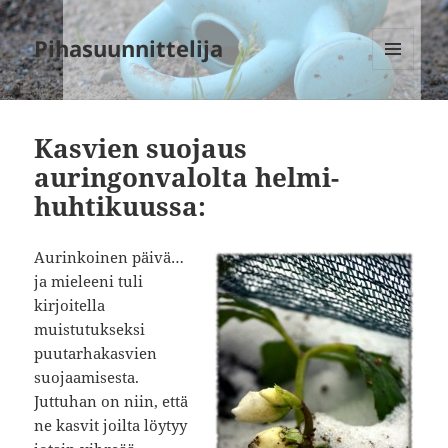
Pihasuunnittelija
VALIKKO
JA
VIMPAIMET
Kasvien suojaus
auringonvalolta helmi-
huhtikuussa:
Aurinkoinen päivä…
ja mieleeni tuli
kirjoitella
muistutukseksi
puutarhakasvien
suojaamisesta.
Juttuhan on niin, että
ne kasvit joilta löytyy